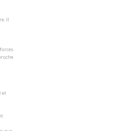
e. Il
forces
proche
 et
et
is que