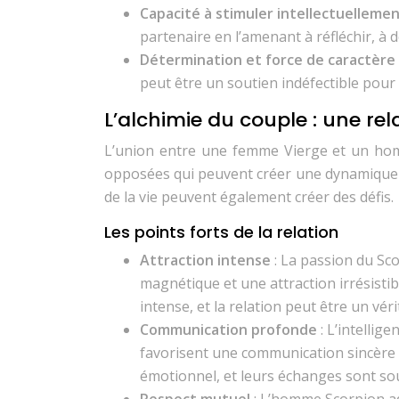
Capacité à stimuler intellectuelleme
partenaire en l’amenant à réfléchir, à 
Détermination et force de caractère
peut être un soutien indéfectible pour 
L’alchimie du couple : une rel
L’union entre une femme Vierge et un hom
opposées qui peuvent créer une dynamique i
de la vie peuvent également créer des défis.
Les points forts de la relation
Attraction intense
: La passion du Sc
magnétique et une attraction irrésistib
intense, et la relation peut être un vérit
Communication profonde
: L’intelli
favorisent une communication sincère e
émotionnel, et leurs échanges sont sou
Respect mutuel
: L’homme Scorpion adm