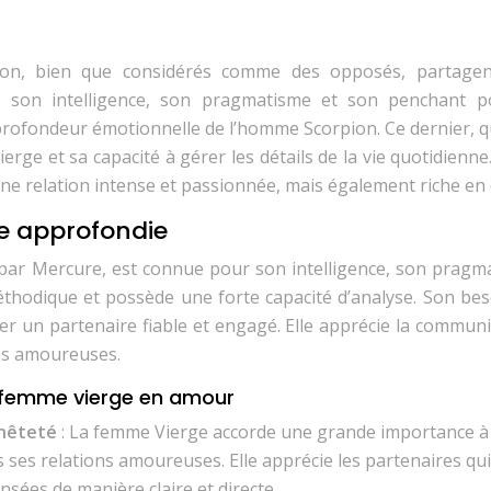
ion, bien que considérés comme des opposés, partage
c son intelligence, son pragmatisme et son penchant p
a profondeur émotionnelle de l’homme Scorpion. Ce dernier, 
 Vierge et sa capacité à gérer les détails de la vie quotidienne
e relation intense et passionnée, mais également riche en d
e approfondie
par Mercure, est connue pour son intelligence, son pragm
méthodique et possède une forte capacité d’analyse. Son be
her un partenaire fiable et engagé. Elle apprécie la commun
ons amoureuses.
a femme vierge en amour
nnêteté
: La femme Vierge accorde une grande importance à 
ses relations amoureuses. Elle apprécie les partenaires qui
sées de manière claire et directe.