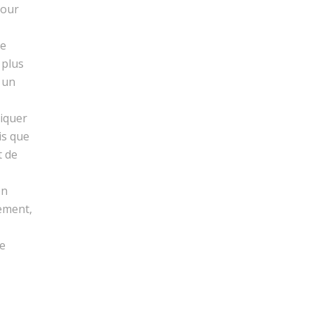
pour
me
 plus
 un
liquer
is que
t de
on
lement,
re