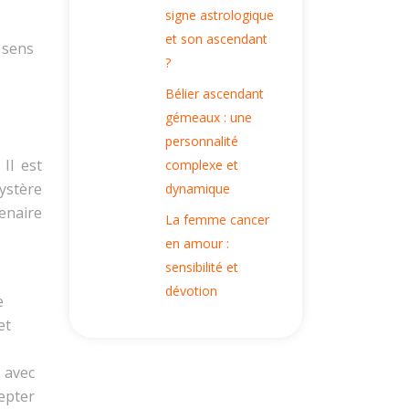
signe astrologique
et son ascendant
 sens
?
Bélier ascendant
gémeaux : une
personnalité
Il est
complexe et
ystère
dynamique
enaire
La femme cancer
en amour :
sensibilité et
dévotion
e
et
 avec
epter