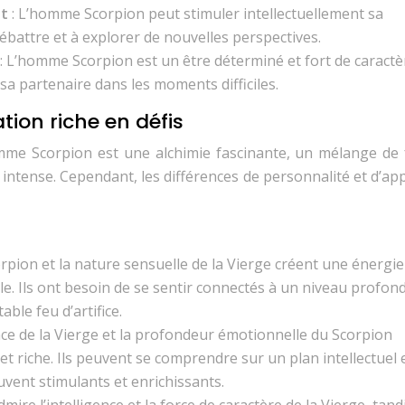
nt
: L’homme Scorpion peut stimuler intellectuellement sa
débattre et à explorer de nouvelles perspectives.
: L’homme Scorpion est un être déterminé et fort de caractèr
sa partenaire dans les moments difficiles.
ation riche en défis
me Scorpion est une alchimie fascinante, un mélange de 
ntense. Cependant, les différences de personnalité et d’ap
orpion et la nature sensuelle de la Vierge créent une énergie
le. Ils ont besoin de se sentir connectés à un niveau profond
able feu d’artifice.
gence de la Vierge et la profondeur émotionnelle du Scorpion
t riche. Ils peuvent se comprendre sur un plan intellectuel 
vent stimulants et enrichissants.
ire l’intelligence et la force de caractère de la Vierge, tand