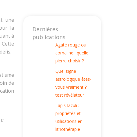
nt une
our la
Dernières
quant à
publications
. Cette
Agate rouge ou
éfis.
cornaline : quelle
pierre choisir ?
Quel signe
atisme
astrologique êtes-
soin de
vous vraiment ?
ication
test révélateur
Lapis-lazuli :
propriétés et
la
utilisations en
lithothérapie