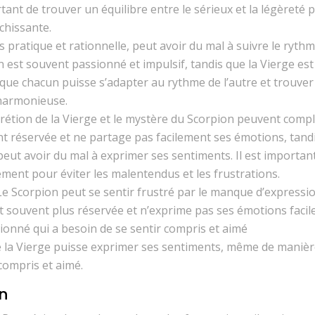
rtant de trouver un équilibre entre le sérieux et la légèreté 
chissante.
us pratique et rationnelle, peut avoir du mal à suivre le ryth
est souvent passionné et impulsif, tandis que la Vierge est
t que chacun puisse s’adapter au rythme de l’autre et trouver
 harmonieuse.
scrétion de la Vierge et le mystère du Scorpion peuvent comp
t réservée et ne partage pas facilement ses émotions, tand
peut avoir du mal à exprimer ses sentiments. Il est importan
nt pour éviter les malentendus et les frustrations.
 Le Scorpion peut se sentir frustré par le manque d’expressi
st souvent plus réservée et n’exprime pas ses émotions faci
sionné qui a besoin de se sentir compris et aimé
e la Vierge puisse exprimer ses sentiments, même de maniè
compris et aimé.
on