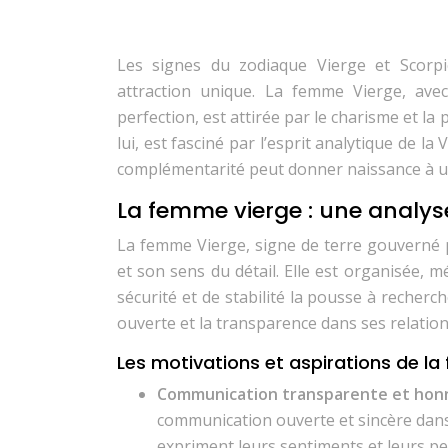
Les signes du zodiaque Vierge et Scorp
attraction unique. La femme Vierge, ave
perfection, est attirée par le charisme et l
lui, est fasciné par l’esprit analytique de la
complémentarité peut donner naissance à un
La femme vierge : une analys
La femme Vierge, signe de terre gouverné 
et son sens du détail. Elle est organisée, 
sécurité et de stabilité la pousse à recherc
ouverte et la transparence dans ses relati
Les motivations et aspirations de l
Communication transparente et ho
communication ouverte et sincère dans 
expriment leurs sentiments et leurs pen