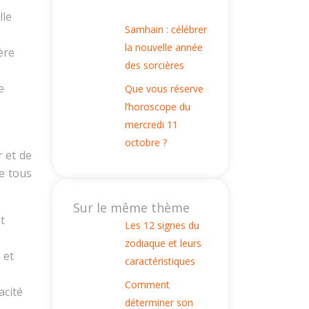
lle
Samhain : célébrer
la nouvelle année
ère
des sorcières
.
e
Que vous réserve
l’horoscope du
mercredi 11
octobre ?
 et de
de tous
Sur le même thème
t
Les 12 signes du
zodiaque et leurs
 et
caractéristiques
Comment
acité
déterminer son