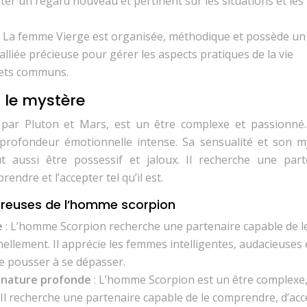
ter un regard nouveau et pertinent sur les situations et les
: La femme Vierge est organisée, méthodique et possède un
alliée précieuse pour gérer les aspects pratiques de la vie
jets communs.
 le mystère
ar Pluton et Mars, est un être complexe et passionné. 
profondeur émotionnelle intense. Sa sensualité et son m
ut aussi être possessif et jaloux. Il recherche une part
endre et l’accepter tel qu’il est.
ureuses de l’homme scorpion
e
: L’homme Scorpion recherche une partenaire capable de l
ellement. Il apprécie les femmes intelligentes, audacieuses 
le pousser à se dépasser.
a nature profonde
: L’homme Scorpion est un être complexe,
Il recherche une partenaire capable de le comprendre, d’acc