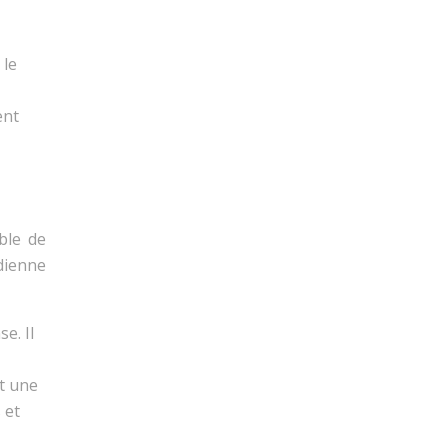
 le
ent
ble de
idienne
e. Il
t une
 et