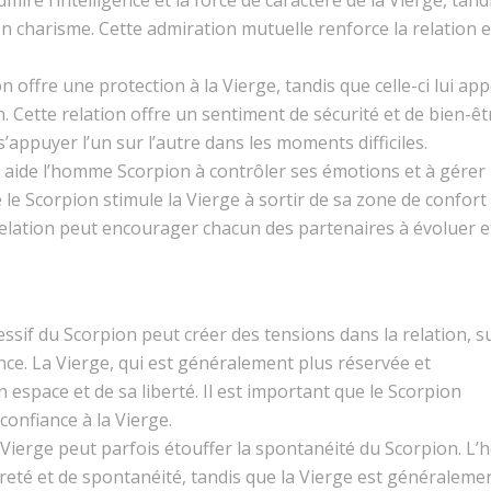
on charisme. Cette admiration mutuelle renforce la relation e
 offre une protection à la Vierge, tandis que celle-ci lui ap
oin. Cette relation offre un sentiment de sécurité et de bien-êt
’appuyer l’un sur l’autre dans les moments difficiles.
e aide l’homme Scorpion à contrôler ses émotions et à gérer 
e le Scorpion stimule la Vierge à sortir de sa zone de confort 
elation peut encourager chacun des partenaires à évoluer e
essif du Scorpion peut créer des tensions dans la relation, s
nce. La Vierge, qui est généralement plus réservée et
espace et de sa liberté. Il est important que le Scorpion
confiance à la Vierge.
la Vierge peut parfois étouffer la spontanéité du Scorpion. 
eté et de spontanéité, tandis que la Vierge est généraleme