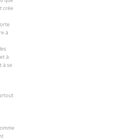
t crée
porte
re à
les
et à
t à se
urtout
L’homme
nt