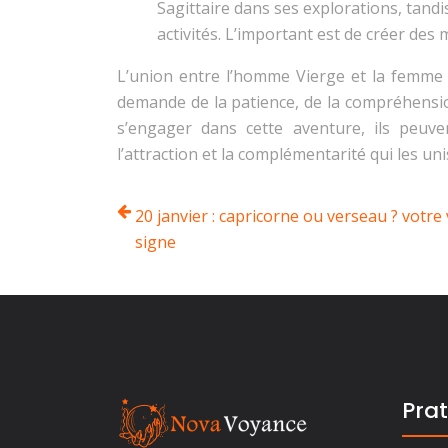
Sagittaire dans ses explorations, tandis
activités. L’important est de créer des
L’union entre l’homme Vierge et la femme S
demande de la patience, de la compréhensio
s’engager dans cette aventure, ils peuve
l’attraction et la complémentarité qui les uni
20 janvier : capricorne ou verseau ? votre 
signe
Prat