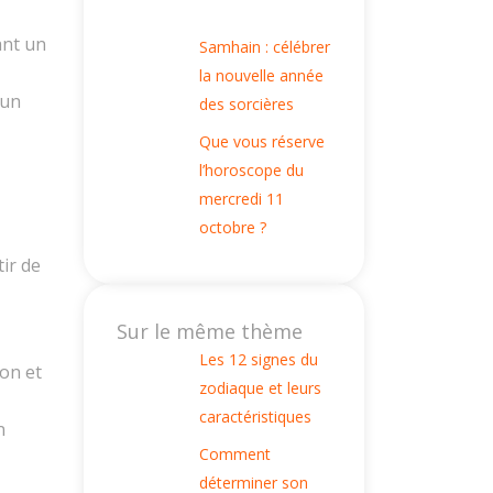
ant un
Samhain : célébrer
la nouvelle année
 un
des sorcières
Que vous réserve
l’horoscope du
mercredi 11
octobre ?
tir de
Sur le même thème
Les 12 signes du
on et
zodiaque et leurs
caractéristiques
n
Comment
déterminer son