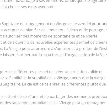
t s’ouvrir davantage à ses émotions, tandis que le Sagittaire 
t à choisir ses mots avec soin.
u Sagittaire et l’engagement du Vierge est essentiel pour un
ut accepter de planifier des moments à deux et de partager s
ut s’autoriser des moments de spontanéité et de liberté.
rt et de s’ouvrir à de nouvelles expériences permet de créer
ion. La Vierge peut apprendre à s’amuser et à profiter de l’ins
e laisser charmer par la structure et l’organisation de la Vie
epter les différences permet de créer une relation solide et
 la fiabilité et la stabilité de la Vierge, tandis que la Vierge
Sagittaire. La clé est de célébrer les différences plutôt que 
rmettent de se réunir et de partager des moments précieux
réer des souvenirs inoubliables. La Vierge peut accompagner 