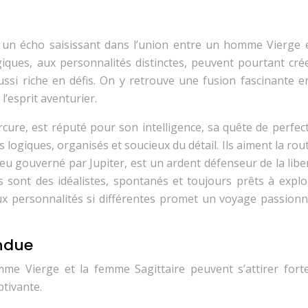
ve un écho saisissant dans l’union entre un homme Vierge 
iques, aux personnalités distinctes, peuvent pourtant cré
si riche en défis. On y retrouve une fusion fascinante en
 l’esprit aventurier.
cure, est réputé pour son intelligence, sa quête de perfect
logiques, organisés et soucieux du détail. Ils aiment la rout
e feu gouverné par Jupiter, est un ardent défenseur de la libe
es sont des idéalistes, spontanés et toujours prêts à expl
x personnalités si différentes promet un voyage passionn
endue
mme Vierge et la femme Sagittaire peuvent s’attirer fort
tivante.