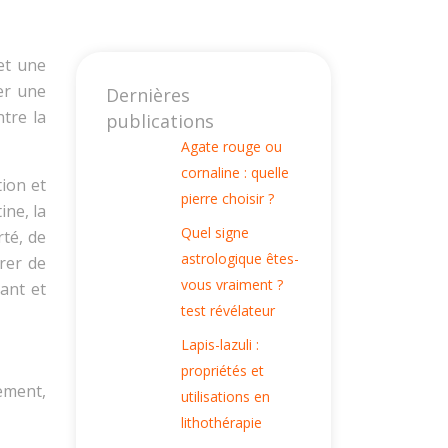
et une
er une
Dernières
tre la
publications
Agate rouge ou
cornaline : quelle
ion et
pierre choisir ?
ine, la
Quel signe
rté, de
astrologique êtes-
orer de
vous vraiment ?
ant et
test révélateur
Lapis-lazuli :
propriétés et
ement,
utilisations en
lithothérapie