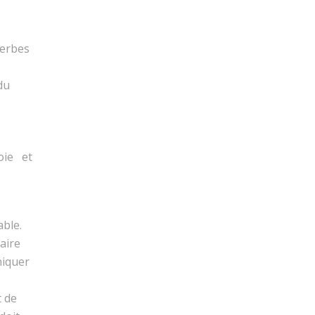
cerbes
du
oie et
able.
aire
niquer
t de