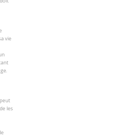
doit
e
a vie
 un
tant
rge.
 peut
de les
le