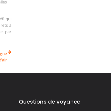
lles
fi qui
rêts à
ie par
igne
d’air
s
Questions de voyance