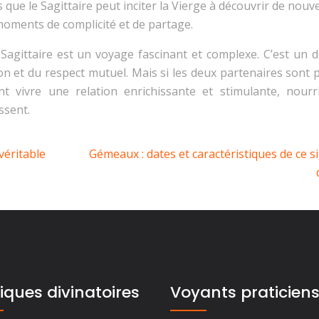
 que le Sagittaire peut inciter la Vierge à découvrir de nouve
 moments de complicité et de partage.
agittaire est un voyage fascinant et complexe. C’est un dé
n et du respect mutuel. Mais si les deux partenaires sont p
nt vivre une relation enrichissante et stimulante, nourr
ssent.
véritable
Gémeaux : dates et caractéristiques de ce s
iques divinatoires
Voyants praticien