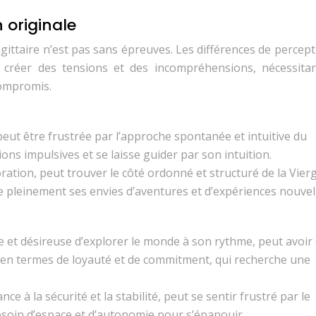
 originale
gittaire n’est pas sans épreuves. Les différences de percep
 créer des tensions et des incompréhensions, nécessita
compromis.
e
 peut être frustrée par l’approche spontanée et intuitive du
ons impulsives et se laisse guider par son intuition.
loration, peut trouver le côté ordonné et structuré de la Vier
e pleinement ses envies d’aventures et d’expériences nouvel
 et désireuse d’explorer le monde à son rythme, peut avoir
e en termes de loyauté et de commitment, qui recherche une
e à la sécurité et la stabilité, peut se sentir frustré par le
besoin d’espace et d’autonomie pour s’épanouir.