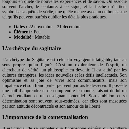
toujours en quête de nouvelles expériences et de savoir. On associe
souvent l’archer, le centaure, à ce signe, et la flèche qu’il tient
symbolise sa quête de vérité, une quête menée avec un enthousiasme
tel qu’ils peuvent parfois oublier les détails plus pratiques.
Dates :
22 novembre – 21 décembre
Élément :
Feu
Modalité :
Mutable
L’archétype du sagittaire
L’archétype du Sagittaire est celui du voyageur infatigable, tant au
sens propre qu’au figuré. C’est un explorateur de l’esprit, un
chercheur de vérité, un philosophe en devenir. Il est attiré par les
cultures étrangères, les idées nouvelles et les défis intellectuels. Son
optimisme et sa joie de vivre sont communicatifs, mais son
impatience et son franc-parler peuvent parfois le desservir. Il possède
une soif d’apprendre et de comprendre le monde, faisant de lui un
éternel étudiant et un enseignant potentiel. Son ambition et sa
détermination sont souvent sous-estimées, car elles sont masquées
par son attitude décontractée et son amour de la liberté.
L’importance de la contextualisation
Il est crucial de se rappeler que l’horoscope général du Sagittaire