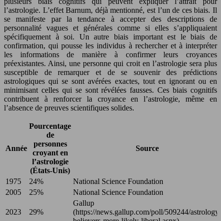
plusieurs biais cognitifs qui peuvent expliquer l’attrait pour
l’astrologie. L’effet Barnum, déjà mentionné, est l’un de ces biais. Il
se manifeste par la tendance à accepter des descriptions de
personnalité vagues et générales comme si elles s’appliquaient
spécifiquement à soi. Un autre biais important est le biais de
confirmation, qui pousse les individus à rechercher et à interpréter
les informations de manière à confirmer leurs croyances
préexistantes. Ainsi, une personne qui croit en l’astrologie sera plus
susceptible de remarquer et de se souvenir des prédictions
astrologiques qui se sont avérées exactes, tout en ignorant ou en
minimisant celles qui se sont révélées fausses. Ces biais cognitifs
contribuent à renforcer la croyance en l’astrologie, même en
l’absence de preuves scientifiques solides.
Pourcentage
de
personnes
Année
Source
croyant en
l’astrologie
(États-Unis)
1975
24%
National Science Foundation
2005
25%
National Science Foundation
Gallup
2023
29%
(https://news.gallup.com/poll/509244/astrology
believers-more-likely-liberal.aspx)