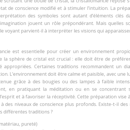
 scrutant une boule de cristal, la cristallomancie repose 
tat de conscience modifié et à stimuler l’intuition. La prép
interprétation des symboles sont autant d’éléments clés d
l’imagination jouent un rôle prépondérant. Mais quelles so
 voyant parvient-il à interpréter les visions qui apparaisse
ancie est essentielle pour créer un environnement propic
e la sphère de cristal est crucial : elle doit être de préfér
arté appropriées. Certaines traditions recommandent un di
tion. L’environnement doit être calme et paisible, avec une 
tenue grâce à des bougies ou des lampes à faible intensi
nt, en pratiquant la méditation ou en se concentrant 
’esprit et à favoriser la réceptivité. Cette préparation vise 
à des niveaux de conscience plus profonds. Existe-t-il des 
 différentes traditions ?
, matériau, pureté)