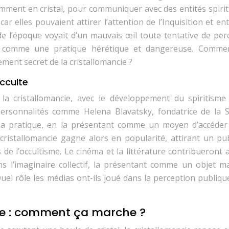
uemment en cristal, pour communiquer avec des entités spirit
r elles pouvaient attirer l’attention de l’Inquisition et en
 de l’époque voyait d’un mauvais œil toute tentative de per
ion comme une pratique hérétique et dangereuse. Comme
ement secret de la cristallomancie ?
cculte
a cristallomancie, avec le développement du spiritisme
rsonnalités comme Helena Blavatsky, fondatrice de la S
la pratique, en la présentant comme un moyen d’accéder
 cristallomancie gagne alors en popularité, attirant un pub
 de l’occultisme. Le cinéma et la littérature contribueront 
ns l’imaginaire collectif, la présentant comme un objet m
 Quel rôle les médias ont-ils joué dans la perception publiqu
ie : comment ça marche ?