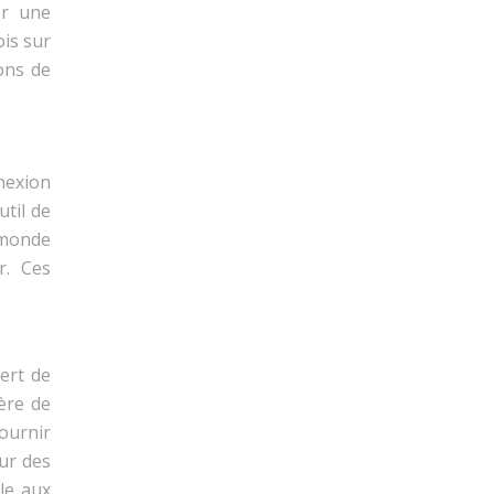
er une
is sur
ions de
nexion
util de
e monde
r. Ces
ert de
ère de
fournir
sur des
le aux