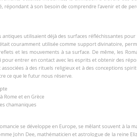
té, répondant à son besoin de comprendre l’avenir et de per
ons antiques utilisaient déjà des surfaces réfléchissantes pour
au était couramment utilisée comme support divinatoire, per
s reflets et les mouvements à sa surface. De même, les Roma
li pour entrer en contact avec les esprits et obtenir des rép
associées à des rituels religieux et à des conceptions spirit
re ce que le futur nous réserve.
ypte
s à Rome et en Grèce
ues chamaniques
llomancie se développe en Europe, se mêlant souvent à la m
comme John Dee, mathématicien et astrologue de la reine Eli