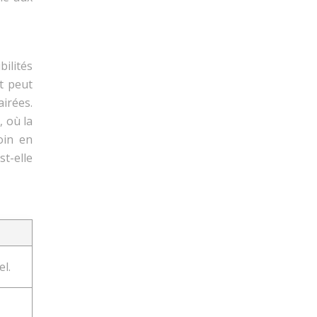
bilités
nt peut
airées.
, où la
oin en
st-elle
l.