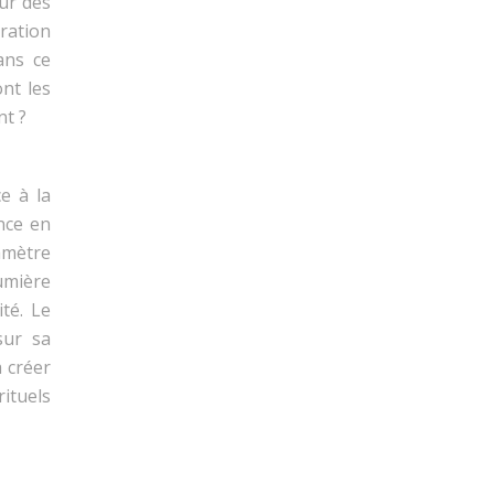
sur des
aration
ans ce
nt les
nt ?
e à la
ence en
amètre
lumière
té. Le
sur sa
à créer
rituels