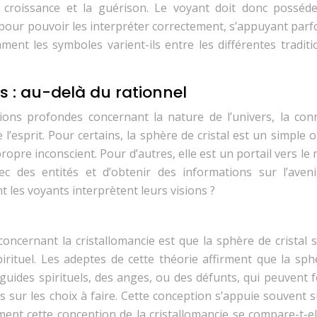
 la croissance et la guérison. Le voyant doit donc posséd
our pouvoir les interpréter correctement, s’appuyant parfo
ment les symboles varient-ils entre les différentes tradit
s : au-delà du rationnel
ions profondes concernant la nature de l’univers, la con
de l’esprit. Pour certains, la sphère de cristal est un simple o
opre inconscient. Pour d’autres, elle est un portail vers l
c des entités et d’obtenir des informations sur l’aveni
t les voyants interprètent leurs visions ?
oncernant la cristallomancie est que la sphère de cristal s
ituel. Les adeptes de cette théorie affirment que la sph
 guides spirituels, des anges, ou des défunts, qui peuvent 
s sur les choix à faire. Cette conception s’appuie souvent 
ment cette conception de la cristallomancie se compare-t-el