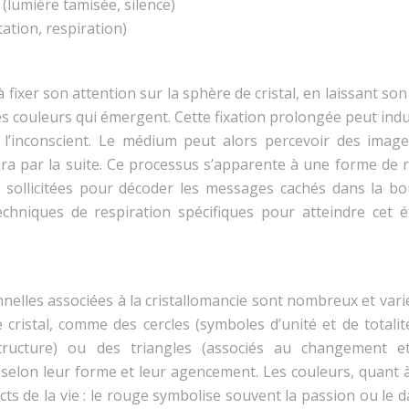
(lumière tamisée, silence)
tion, respiration)
 fixer son attention sur la sphère de cristal, en laissant son
s couleurs qui émergent. Cette fixation prolongée peut ind
à l’inconscient. Le médium peut alors percevoir des image
era par la suite. Ce processus s’apparente à une forme de r
ont sollicitées pour décoder les messages cachés dans la b
 techniques de respiration spécifiques pour atteindre cet 
nnelles associées à la cristallomancie sont nombreux et vari
cristal, comme des cercles (symboles d’unité et de totalité
 structure) ou des triangles (associés au changement e
selon leur forme et leur agencement. Les couleurs, quant à
s de la vie : le rouge symbolise souvent la passion ou le d