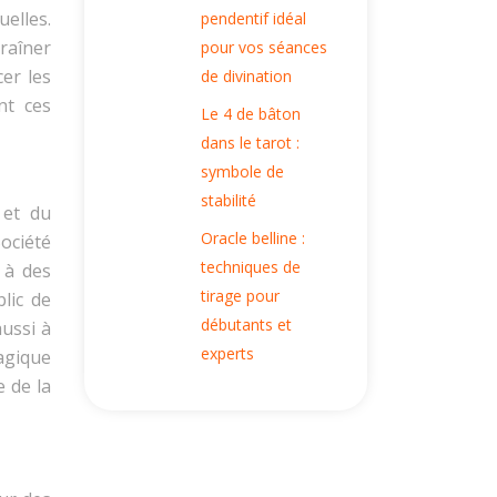
uelles.
pendentif idéal
traîner
pour vos séances
cer les
de divination
nt ces
Le 4 de bâton
dans le tarot :
symbole de
stabilité
 et du
Oracle belline :
ociété
techniques de
 à des
tirage pour
lic de
débutants et
aussi à
experts
agique
e de la