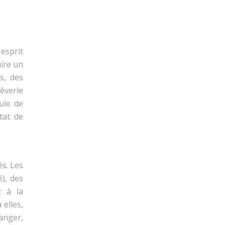
 esprit
uire un
s, des
êverie
oule de
état de
és. Les
), des
t à la
 elles,
anger,