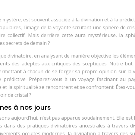
e mystère, est souvent associée à la divination et à la prédic
populaires, l’image de la voyante scrutant une sphère de cris
 collectif. Mais derrière cette aura mystérieuse, la sph
 les secrets de demain ?
ue divinatoire, en analysant de manière objective les éléme
nts des adeptes aux critiques des sceptiques. Notre but 
permettant à chacun de se forger sa propre opinion sur la v
e prédictive. Préparez-vous à un voyage fascinant au pa
 et la spiritualité se rencontrent et se confrontent. Êtes-vo
ir de cristal ?
ines à nos jours
ssons aujourd’hui, n’est pas apparue soudainement. Elle est l
s dans des pratiques divinatoires ancestrales à travers di
ouvements occultes modernes, la divination à travers des su