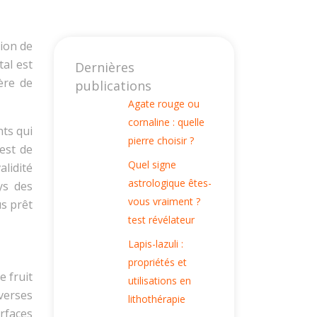
tion de
tal est
Dernières
ère de
publications
Agate rouge ou
cornaline : quelle
nts qui
pierre choisir ?
est de
Quel signe
alidité
astrologique êtes-
ys des
vous vraiment ?
us prêt
test révélateur
Lapis-lazuli :
propriétés et
e fruit
utilisations en
verses
lithothérapie
rfaces