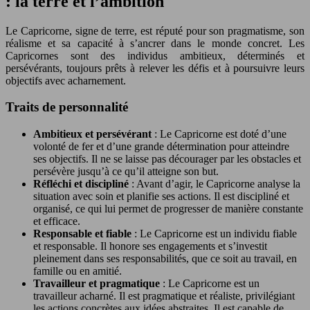
: la terre et l’ambition
Le Capricorne, signe de terre, est réputé pour son pragmatisme, son
réalisme et sa capacité à s’ancrer dans le monde concret. Les
Capricornes sont des individus ambitieux, déterminés et
persévérants, toujours prêts à relever les défis et à poursuivre leurs
objectifs avec acharnement.
Traits de personnalité
Ambitieux et persévérant
: Le Capricorne est doté d’une
volonté de fer et d’une grande détermination pour atteindre
ses objectifs. Il ne se laisse pas décourager par les obstacles et
persévère jusqu’à ce qu’il atteigne son but.
Réfléchi et discipliné
: Avant d’agir, le Capricorne analyse la
situation avec soin et planifie ses actions. Il est discipliné et
organisé, ce qui lui permet de progresser de manière constante
et efficace.
Responsable et fiable
: Le Capricorne est un individu fiable
et responsable. Il honore ses engagements et s’investit
pleinement dans ses responsabilités, que ce soit au travail, en
famille ou en amitié.
Travailleur et pragmatique
: Le Capricorne est un
travailleur acharné. Il est pragmatique et réaliste, privilégiant
les actions concrètes aux idées abstraites. Il est capable de