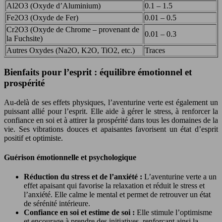
Al2O3 (Oxyde d’Aluminium)
0.1 – 1.5
Fe2O3 (Oxyde de Fer)
0.01 – 0.5
Cr2O3 (Oxyde de Chrome – provenant de
0.01 – 0.3
la Fuchsite)
Autres Oxydes (Na2O, K2O, TiO2, etc.)
Traces
Bienfaits pour l’esprit : équilibre émotionnel et
prospérité
Au-delà de ses effets physiques, l’aventurine verte est également un
puissant allié pour l’esprit. Elle aide à gérer le stress, à renforcer la
confiance en soi et à attirer la prospérité dans tous les domaines de la
vie. Ses vibrations douces et apaisantes favorisent un état d’esprit
positif et optimiste.
Guérison émotionnelle et psychologique
Réduction du stress et de l’anxiété :
L’aventurine verte a un
effet apaisant qui favorise la relaxation et réduit le stress et
l’anxiété. Elle calme le mental et permet de retrouver un état
de sérénité intérieure.
Confiance en soi et estime de soi :
Elle stimule l’optimisme
et encourage à prendre des initiatives, renforçant ainsi la