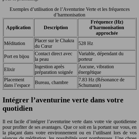
Exemples d’utilisation de l’Aventurine Verte et les fréquences
d’harmonisation
Fréquence (Hz)
Application
Description
d’harmonisation
approchée
Placer sur le Chakra
Méditation
528 Hz
du Cœur
Contact direct avec
Variable, dépendant du
Port en bijou
la peau
porteur
Ingestion après
Aucune, vibration
Elixir
préparation soignée
énergétique
Placement
7.83 Hz (Résonance de
Bureau, chambre
dans l’espace
Schumann)
Intégrer l’aventurine verte dans votre
quotidien
Il est facile d’intégrer l’aventurine verte dans votre vie quotidienne
pour profiter de ses avantages. Que ce soit en la portant sur vous, en
la plaçant dans votre environnement ou en l’utilisant lors de vos
séances de méditation, les possibilités sont nombreuses. Une chose